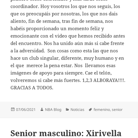
coordinador. Hoy vosotros los que nos seguís, los
que os preocupáis por nosotras, los que nos dais
aliento, fin de semana, tras fin de semana, nos
habéis proporcionado un momento feliz y
emocionante con el video que hemos recibido antes
del encuentro. Nos ha unido aún más si cabe frente
a la adversidad. Son cosas como esta las que nos
hace un club singular, diferente, muy humano y en
el que merece la pena estar. Nos llevamos esas
imágenes de apoyo para siempre. Cae el telón,
volveremos si cabe más fuertes. 1,2,3 ALBORAYA!!!!.
GRACIAS A TODOS.
Publicado
Autor
Categorías
Etiquetas
07/06/2021
NBA Blog
Noticias
femenino
,
senior
el
Senior masculino: Xirivella