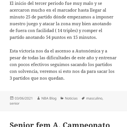
El inicio del tercer periodo fue muy malo y se
acercaron mucho en el marcador hasta llegar al
minuto 25 de partido dónde empezamos a imponer
nuestro juego y atacar la zona muy bien anotando
de fuera con facilidad ( 14 triples) y romper el
partido anotando 54 puntos en 15 minutos.
Esta victoria nos da el ascenso a Autonómica y a
pesar de todas las dificultades de este año y entrenar
con pocos efectivos seguimos sacando los partidos
con solvencia, veremos si esto nos da para sacar los
3 partidos que nos quedan.
Publicado
Autor
Categorías
Etiquetas
03/06/2021
NBA Blog
Noticias
masculino
,
el
senior
Senior fem A. Campeonato