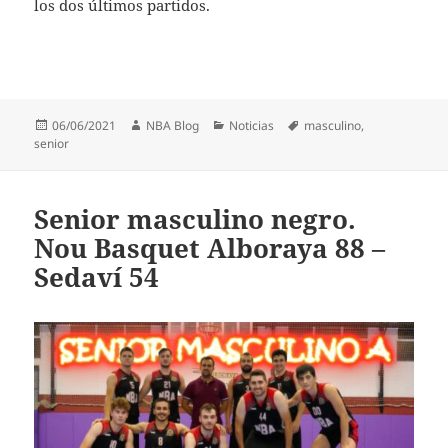
los dos últimos partidos.
Publicado
Autor
Categorías
Etiquetas
06/06/2021
NBA Blog
Noticias
masculino
,
el
senior
Senior masculino negro.
Nou Basquet Alboraya 88 –
Sedaví 54