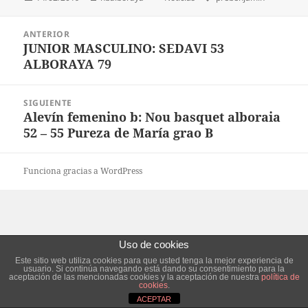
el
Navegación
ANTERIOR
de
JUNIOR MASCULINO: SEDAVI 53
Entrada
entradas
ALBORAYA 79
anterior:
SIGUIENTE
Alevín femenino b: Nou basquet alboraia
Entrada
52 – 55 Pureza de María grao B
siguiente:
Funciona gracias a WordPress
Uso de cookies
Este sitio web utiliza cookies para que usted tenga la mejor experiencia de
usuario. Si continúa navegando está dando su consentimiento para la
aceptación de las mencionadas cookies y la aceptación de nuestra
política de
cookies
.
ACEPTAR