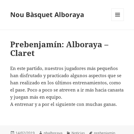
Nou Bàsquet Alboraya
MENÚ
Y
WIDGETS
Prebenjamín: Alboraya –
Claret
En este partido, nuestros jugadores más pequeños
han disfrutado y practicado algunos aspectos que se
han realizado en los últimos entrenamientos, como
el pase. Poco a poco se atreven a ir más hacia canasta
y juegan más en equipo.
A entrenar y a por el siguiente con muchas ganas.
Publicado
Autor
Categorías
Etiquetas
14/02/2019
nbalboraya
Noticias
prebenjamin