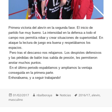
Primera victoria del alevín en la segunda fase. El inicio de
partido fue muy bueno. La intensidad en la defensa a todo el
campo nos permitía robar y crear situaciones de superioridad. En
ataque la lectura de juego era buena y respetábamos los
espacios.
Pero tras el descanso nos relajamos. Los despistes defensivos
y las pérdidas de balón tras salida de presión, les permitieron
anotar muchos puntos.
En el último periodo espabilamos y ampliamos la ventaja
conseguida en la primera parte.
Enhorabuena, y a seguir trabajando!
Publicado
Autor
Categorías
Etiquetas
01/02/2017
nbalboraya
Noticias
2016/17
,
alevin
,
el
masculino
Navegación