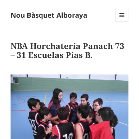
Nou Bàsquet Alboraya
MENÚ
Y
WIDGETS
NBA Horchatería Panach 73
– 31 Escuelas Pías B.