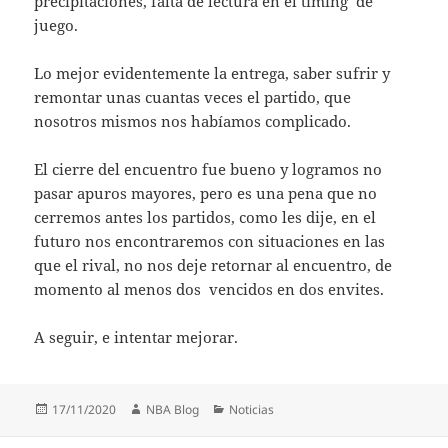
precipitaciones, falta de lectura en el timing de
juego.
Lo mejor evidentemente la entrega, saber sufrir y
remontar unas cuantas veces el partido, que
nosotros mismos nos habíamos complicado.
El cierre del encuentro fue bueno y logramos no
pasar apuros mayores, pero es una pena que no
cerremos antes los partidos, como les dije, en el
futuro nos encontraremos con situaciones en las
que el rival, no nos deje retornar al encuentro, de
momento al menos dos vencidos en dos envites.
A seguir, e intentar mejorar.
Publicado
Autor
Categorías
17/11/2020
NBA Blog
Noticias
el